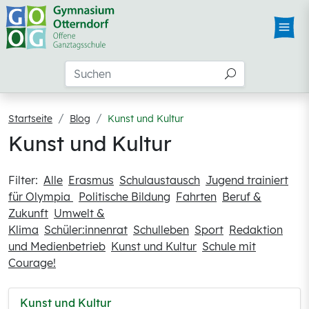
Startseite
Blog
Kunst und Kultur
Kunst und Kultur
Filter:
Alle
Erasmus
Schulaustausch
Jugend trainiert
für Olympia
Politische Bildung
Fahrten
Beruf &
Zukunft
Umwelt &
Klima
Schüler:innenrat
Schulleben
Sport
Redaktion
und Medienbetrieb
Kunst und Kultur
Schule mit
Courage!
Kunst und Kultur