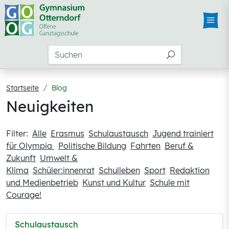
Startseite
Blog
Neuigkeiten
Filter:
Alle
Erasmus
Schulaustausch
Jugend trainiert
für Olympia
Politische Bildung
Fahrten
Beruf &
Zukunft
Umwelt &
Klima
Schüler:innenrat
Schulleben
Sport
Redaktion
und Medienbetrieb
Kunst und Kultur
Schule mit
Courage!
Schulaustausch